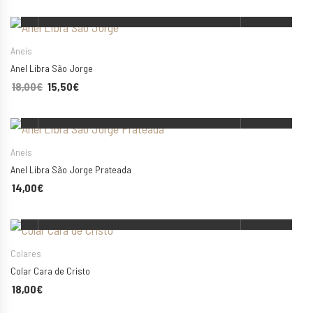
ESCOLHA AS SUAS OPÇÕES
Aneis
Anel Libra São Jorge
18,00
€
O preço original era: 18,00€.
15,50
€
O preço atual é: 15,50€.
ESCOLHA AS SUAS OPÇÕES
Aneis
Anel Libra São Jorge Prateada
14,00
€
ESCOLHA AS SUAS OPÇÕES
Colares
Colar Cara de Cristo
Esgotado
Esgotado
18,00
€