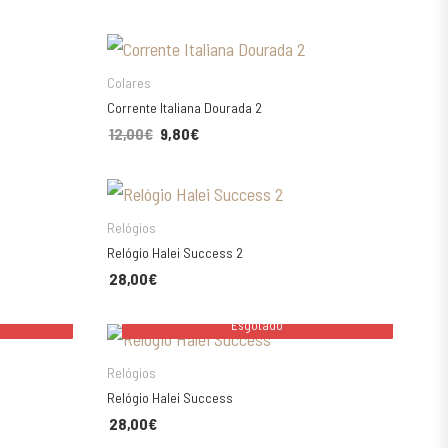
Avaliação
5.00
de 5
ESCOLHA AS SUAS OPÇÕES
Colares
Corrente Italiana Dourada 2
12,00
€
O preço original era: 12,00€.
9,80
€
O preço atual é: 9,80€.
ESCOLHA AS SUAS OPÇÕES
Relógios
Relógio Halei Success 2
28,00
€
Esgotado
Esgotado
Relógios
Relógio Halei Success
28,00
€