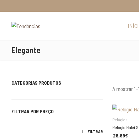
INÍC
Elegante
CATEGORIAS PRODUTOS
A mostrar 1–
Aneis
ESCO
Brincos
FILTRAR POR PREÇO
Relógios
Caixas De Relógios
Relógio Halei 
Preço mínimo
Preço máximo
FILTRAR
Carteiras
28,89
€