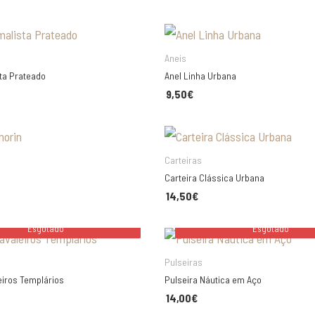
LHA AS SUAS OPÇÕES
ESCOLHA AS SUAS OPÇÕES
Aneis
sta Prateado
Anel Linha Urbana
9,50
€
LHA AS SUAS OPÇÕES
ESCOLHA AS SUAS OPÇÕES
Carteiras
Carteira Clássica Urbana
14,50
€
Esgotado
Esgotado
Esgotado
Esgotado
Pulseiras
eiros Templários
Pulseira Náutica em Aço
14,00
€