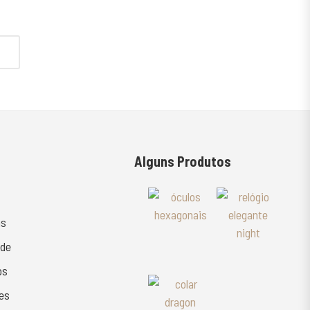
Alguns Produtos
as
ade
os
es