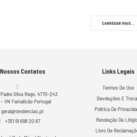
CARREGAR MAIS...
 Nossos Contatos
Links Legais
Termos De Uso
 Padre Silva Rego, 4770-243
Devoluções E Troc
– VN Famalicão Portugal
Política De Privacid
geral@tendencias.pt
Resolução De Litígi
+351 91 698 20 87
Livro De Reclamaçõ