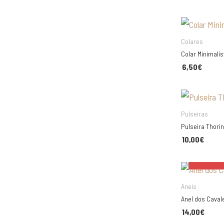
Colares
ESCO
Com Gravação
Colares
Conjuntos
Colar Minimali
6,50
€
Óculos De Sol
ESCO
Pulseiras
Relógios
Pulseiras
Pulseira Thorin
Variados
10,00
€
Aneis
Anel dos Caval
14,00
€