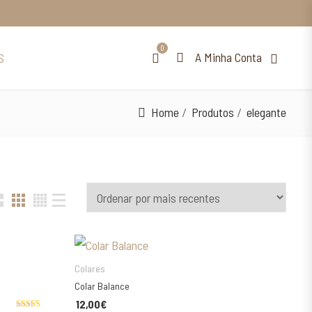
0
A Minha Conta
S
Home
Produtos
elegante
ESCOLHA AS SUAS OPÇÕES
Colares
Colar Balance
12,00
€