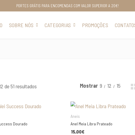
PORTES GRÁTIS PARA ENCOMENDAS COM VALOR SUPERIOR A 20€!
IO
SOBRE NÓS
CATEGORIAS
PROMOÇÕES
CONTATO
Mostrar
9
12
15
Ordenado por mais recentes
12 de 51 resultados
LHA AS SUAS OPÇÕES
ESCOLHA AS SUAS OPÇÕES
Aneis
Success Dourado
Anel Meia Libra Prateado
15,00
€