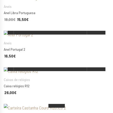
Aneis
Anel Libra Portuguesa
18,00
€
O preço original era: 18,00€.
15,50
€
O preço atual é: 15,50€.
ESCOLHA AS SUAS OPÇÕES
Aneis
Anel Portugal 2
16,50
€
ADICIONAR
Caixas de relógios
Caixa relógios R12
Esgotado
Esgotado
26,00
€