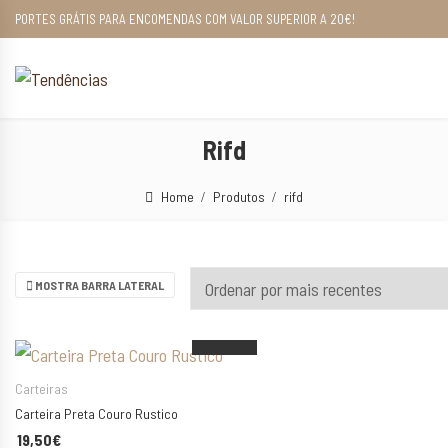
PORTES GRÁTIS PARA ENCOMENDAS COM VALOR SUPERIOR A 20€!
Rifd
Home
Produtos
rifd
Esgotado
Esgotado
MOSTRA BARRA LATERAL
Carteiras
Carteira Preta Couro Rustico
19,50
€