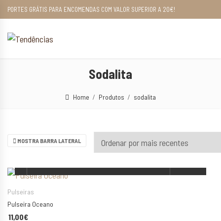
PORTES GRÁTIS PARA ENCOMENDAS COM VALOR SUPERIOR A 20€!
Sodalita
Home
Produtos
sodalita
MOSTRA BARRA LATERAL
ESCOLHA AS SUAS OPÇÕES
Pulseiras
Pulseira Oceano
11,00
€