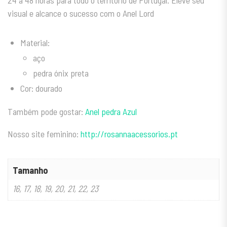
24 a 48 horas para todo o território de Portugal. Eleve seu
visual e alcance o sucesso com o Anel Lord
Material:
aço
pedra ónix preta
Cor: dourado
Também pode gostar:
Anel pedra Azul
Nosso site feminino:
http://rosannaacessorios.pt
Tamanho
16, 17, 18, 19, 20, 21, 22, 23