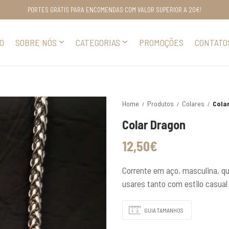
PORTES GRÁTIS PARA ENCOMENDAS COM VALOR SUPERIOR A 20€!
IO
SOBRE NÓS
CATEGORIAS
PROMOÇÕES
CONTATO
Home
Produtos
Colares
Cola
Colar Dragon
12,50
€
Corrente em aço, masculina, qu
usares tanto com estilo casual 
GUIA TAMANHOS