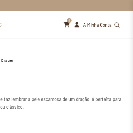
0
A Minha Conta
S
r Dragon
e faz lembrar a pele escamosa de um dragão, é perfeita para
ou clássico.