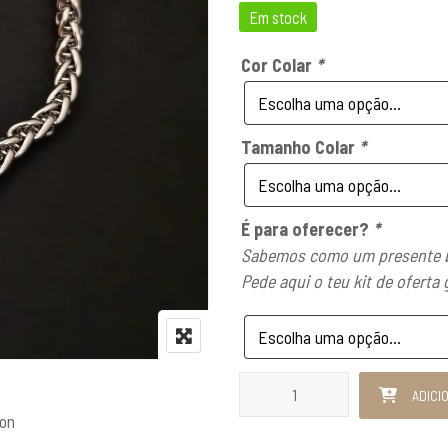
Em stock
Cor Colar
*
Tamanho Colar
*
É para oferecer?
*
Sabemos como um presente b
Pede aqui o teu kit de oferta 
Quantidade de Colar Dragon
ADICI