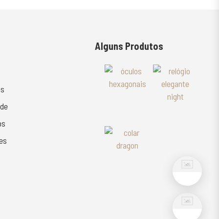
Alguns Produtos
as
ade
os
es