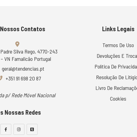
 Nossos Contatos
Links Legais
Termos De Uso
 Padre Silva Rego, 4770-243
Devoluções E Troc
– VN Famalicão Portugal
Política De Privacid
geral@tendencias.pt
Resolução De Litígi
+351 91 698 20 87
Livro De Reclamaçõ
a p/ Rede Móvel Nacional
Cookies
s Nossas Redes