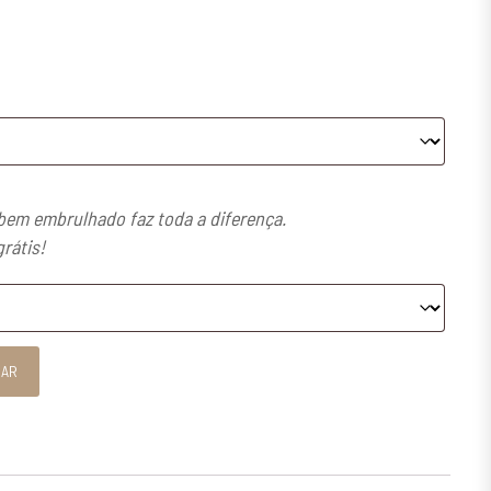
em embrulhado faz toda a diferença.
grátis!
iras Energy
NAR