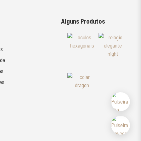
Alguns Produtos
as
ade
os
es