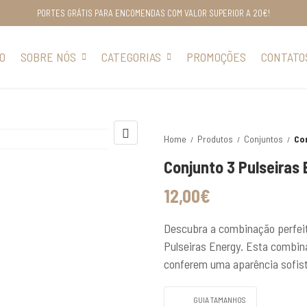
PORTES GRÁTIS PARA ENCOMENDAS COM VALOR SUPERIOR A 20€!
IO
SOBRE NÓS
CATEGORIAS
PROMOÇÕES
CONTATO
Home
Produtos
Conjuntos
Co
Conjunto 3 Pulseiras
12,00
€
Descubra a combinação perfeit
Pulseiras Energy. Esta combina
conferem uma aparência sofist
GUIA TAMANHOS