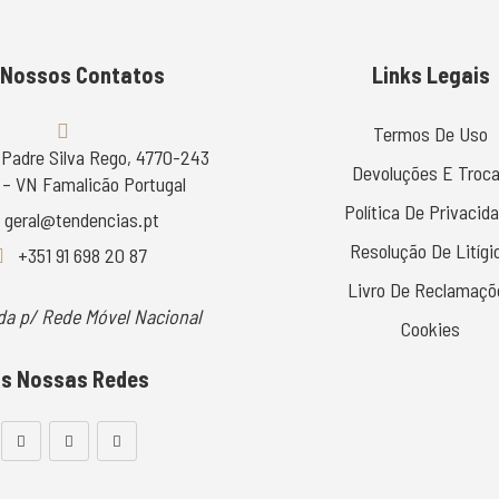
 Nossos Contatos
Links Legais
Termos De Uso
 Padre Silva Rego, 4770-243
Devoluções E Troc
– VN Famalicão Portugal
Política De Privacid
geral@tendencias.pt
Resolução De Litígi
+351 91 698 20 87
Livro De Reclamaçõ
a p/ Rede Móvel Nacional
Cookies
s Nossas Redes