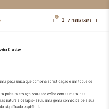
0
A Minha Conta
S
seira Energize
 uma peça única que combina sofisticação e um toque de
a pulseira em aço prateado exibe contas metálicas
as naturais de lápis-lazúli, uma gema conhecida pela sua
do significado espiritual.