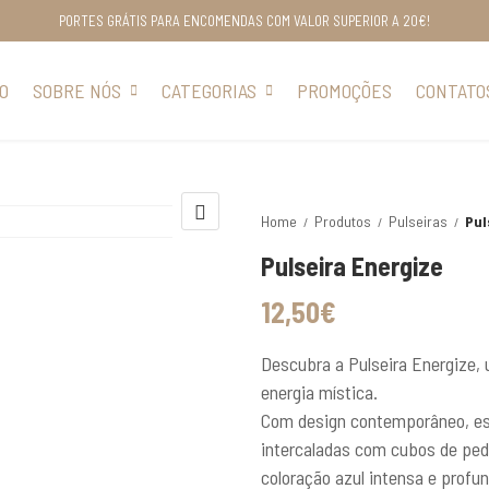
PORTES GRÁTIS PARA ENCOMENDAS COM VALOR SUPERIOR A 20€!
IO
SOBRE NÓS
CATEGORIAS
PROMOÇÕES
CONTATO
Home
Produtos
Pulseiras
Pul
Pulseira Energize
12,50
€
Descubra a Pulseira Energize,
energia mística.
Com design contemporâneo, est
intercaladas com cubos de pedr
coloração azul intensa e profun