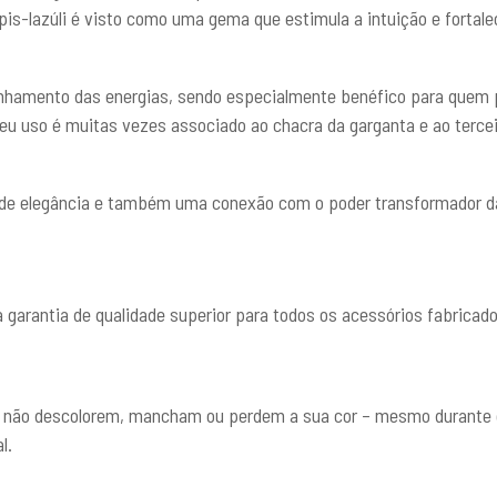
ápis-lazúli é visto como uma gema que estimula a intuição e fortal
alinhamento das energias, sendo especialmente benéfico para quem 
u uso é muitas vezes associado ao chacra da garganta e ao tercei
e de elegância e também uma conexão com o poder transformador d
a garantia de qualidade superior para todos os acessórios fabrica
e não descolorem, mancham ou perdem a sua cor – mesmo durante o 
l.