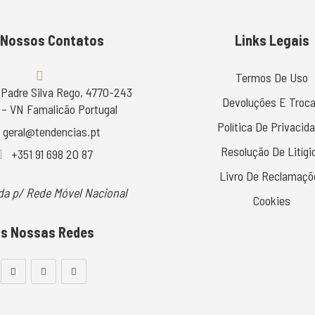
 Nossos Contatos
Links Legais
Termos De Uso
 Padre Silva Rego, 4770-243
Devoluções E Troc
– VN Famalicão Portugal
Política De Privacid
geral@tendencias.pt
Resolução De Litígi
+351 91 698 20 87
Livro De Reclamaçõ
a p/ Rede Móvel Nacional
Cookies
s Nossas Redes