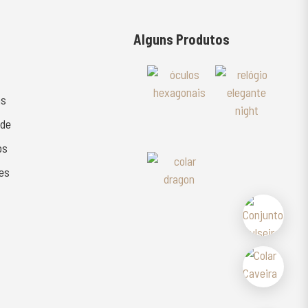
Alguns Produtos
as
ade
os
es