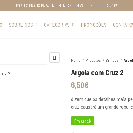
PORTES GRÁTIS PARA ENCOMENDAS COM VALOR SUPERIOR A 20€!
IO
SOBRE NÓS
CATEGORIAS
PROMOÇÕES
CONTATO
Home
Produtos
Brincos
Argo
Argola com Cruz 2
6,50
€
dizem que os detalhes mais pe
cruz causará um grande rebuliç
Em stock