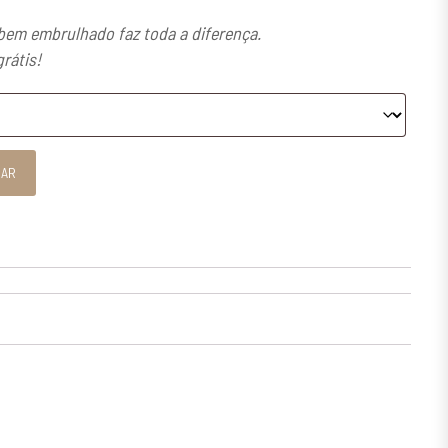
em embrulhado faz toda a diferença.
grátis!
 2
NAR