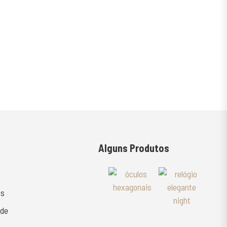
Alguns Produtos
as
ade