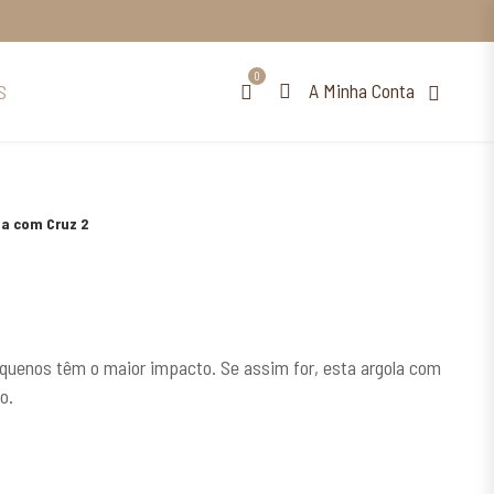
0
A Minha Conta
S
la com Cruz 2
quenos têm o maior impacto. Se assim for, esta argola com
o.