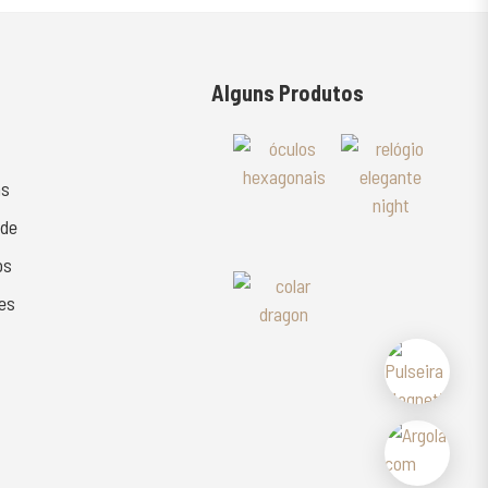
Alguns Produtos
as
ade
os
es