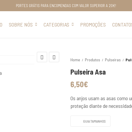
PORTES GRÁTIS PARA ENCOMENDAS COM VALOR SUPERIOR A 20€!
IO
SOBRE NÓS
CATEGORIAS
PROMOÇÕES
CONTATO
Home
Produtos
Pulseiras
Pul
Pulseira Asa
6,50
€
Os anjos usam as asas como um
proteção diante de necessida
GUIA TAMANHOS