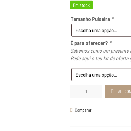
Em stock
Tamanho Pulseira
*
É para oferecer?
*
Sabemos como um presente b
Pede aqui o teu kit de oferta 
Quantidade de Pulseira Asa
ADICIO
Comparar