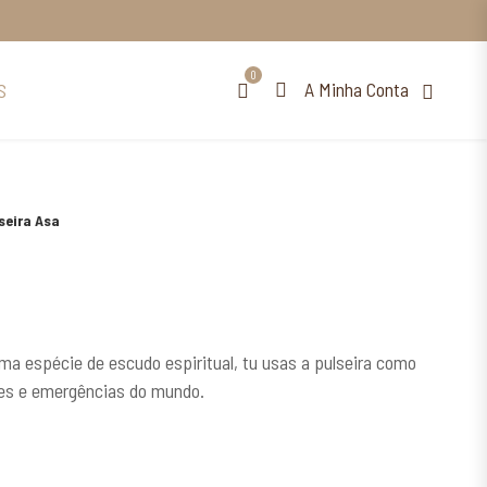
0
A Minha Conta
S
seira Asa
a espécie de escudo espiritual, tu usas a pulseira como
des e emergências do mundo.