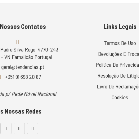
 Nossos Contatos
Links Legais
Termos De Uso
 Padre Silva Rego, 4770-243
Devoluções E Troc
– VN Famalicão Portugal
Política De Privacid
geral@tendencias.pt
Resolução De Litígi
+351 91 698 20 87
Livro De Reclamaçõ
a p/ Rede Móvel Nacional
Cookies
s Nossas Redes